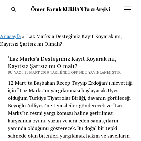
Ömer Faruk KURHAN Yazı Arşivi
menüy
aç
Anasayfa
»
‘Laz Marks’a Desteğimiz Kayıt Koyarak mı,
Kayıtsız Şartsız mı Olmalı?
‘Laz Marks’a Desteğimiz Kayıt Koyarak mı,
Kayıtsız Şartsız mı Olmalı?
BU YAZI 11 MART 2010 TARIHINDE ÖFK'NDE YAYINLANMIŞTIR.
12 Mart’ta Başbakan Recep Tayyip Erdoğan’ı hicvettiği
için “Laz Marks”ın yargılanması başlayacak. Üyesi
olduğum Türkiye Tiyatrolar Birliği, davanın görüleceği
Beyoğlu Adliyesi’ne temsilciler gönderecek ve “Laz
Marks”ın resmi yargı konusu haline getirilmesi
karşısında oyunu yazan ve icra eden sanatçıların
yanında olduğunu gösterecek. Bu doğal bir tepki;
sahnede olan bitenleri yargılamak hakim ve savcıların