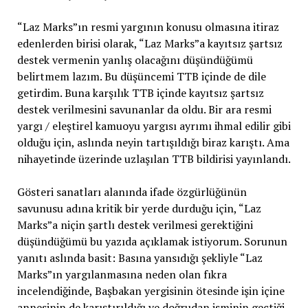
“Laz Marks”ın resmi yargının konusu olmasına itiraz
edenlerden birisi olarak, “Laz Marks”a kayıtsız şartsız
destek vermenin yanlış olacağını düşündüğümü
belirtmem lazım. Bu düşüncemi TTB içinde de dile
getirdim. Buna karşılık TTB içinde kayıtsız şartsız
destek verilmesini savunanlar da oldu. Bir ara resmi
yargı / eleştirel kamuoyu yargısı ayrımı ihmal edilir gibi
olduğu için, aslında neyin tartışıldığı biraz karıştı. Ama
nihayetinde üzerinde uzlaşılan TTB bildirisi yayınlandı.
Gösteri sanatları alanında ifade özgürlüğünün
savunusu adına kritik bir yerde durduğu için, “Laz
Marks”a niçin şartlı destek verilmesi gerektiğini
düşündüğümü bu yazıda açıklamak istiyorum. Sorunun
yanıtı aslında basit: Basına yansıdığı şekliyle “Laz
Marks”ın yargılanmasına neden olan fıkra
incelendiğinde, Başbakan yergisinin ötesinde işin içine
annesinin de karıştırıldığı ve doğrudan isminin geçtiği