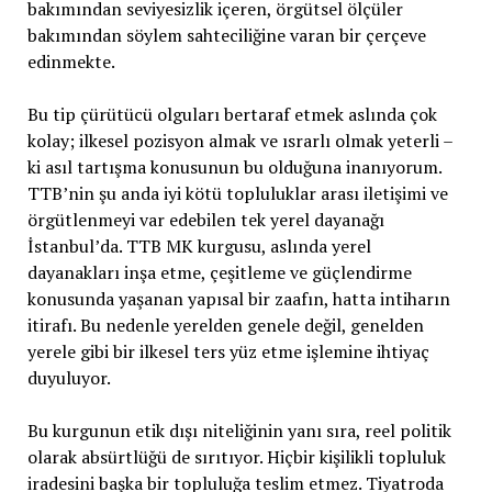
bakımından seviyesizlik içeren, örgütsel ölçüler
bakımından söylem sahteciliğine varan bir çerçeve
edinmekte.
Bu tip çürütücü olguları bertaraf etmek aslında çok
kolay; ilkesel pozisyon almak ve ısrarlı olmak yeterli –
ki asıl tartışma konusunun bu olduğuna inanıyorum.
TTB’nin şu anda iyi kötü topluluklar arası iletişimi ve
örgütlenmeyi var edebilen tek yerel dayanağı
İstanbul’da. TTB MK kurgusu, aslında yerel
dayanakları inşa etme, çeşitleme ve güçlendirme
konusunda yaşanan yapısal bir zaafın, hatta intiharın
itirafı. Bu nedenle yerelden genele değil, genelden
yerele gibi bir ilkesel ters yüz etme işlemine ihtiyaç
duyuluyor.
Bu kurgunun etik dışı niteliğinin yanı sıra, reel politik
olarak absürtlüğü de sırıtıyor. Hiçbir kişilikli topluluk
iradesini başka bir topluluğa teslim etmez. Tiyatroda