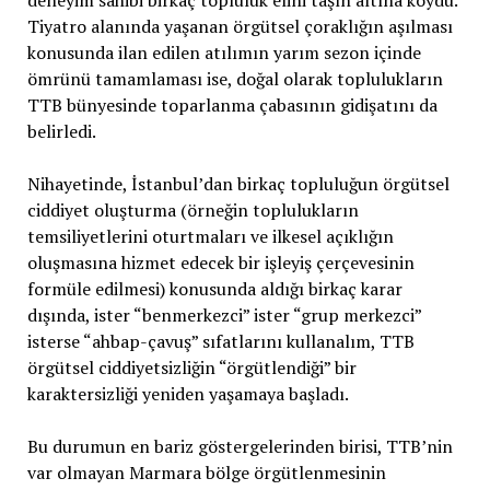
deneyim sahibi birkaç topluluk elini taşın altına koydu.
Tiyatro alanında yaşanan örgütsel çoraklığın aşılması
konusunda ilan edilen atılımın yarım sezon içinde
ömrünü tamamlaması ise, doğal olarak toplulukların
TTB bünyesinde toparlanma çabasının gidişatını da
belirledi.
Nihayetinde, İstanbul’dan birkaç topluluğun örgütsel
ciddiyet oluşturma (örneğin toplulukların
temsiliyetlerini oturtmaları ve ilkesel açıklığın
oluşmasına hizmet edecek bir işleyiş çerçevesinin
formüle edilmesi) konusunda aldığı birkaç karar
dışında, ister “benmerkezci” ister “grup merkezci”
isterse “ahbap-çavuş” sıfatlarını kullanalım, TTB
örgütsel ciddiyetsizliğin “örgütlendiği” bir
karaktersizliği yeniden yaşamaya başladı.
Bu durumun en bariz göstergelerinden birisi, TTB’nin
var olmayan Marmara bölge örgütlenmesinin