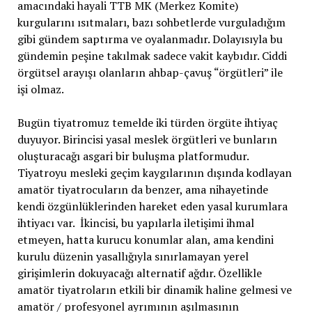
amacındaki hayali TTB MK (Merkez Komite)
kurgularını ısıtmaları, bazı sohbetlerde vurguladığım
gibi gündem saptırma ve oyalanmadır. Dolayısıyla bu
gündemin peşine takılmak sadece vakit kaybıdır. Ciddi
örgütsel arayışı olanların ahbap-çavuş “örgütleri” ile
işi olmaz.
Bugün tiyatromuz temelde iki türden örgüte ihtiyaç
duyuyor. Birincisi yasal meslek örgütleri ve bunların
oluşturacağı asgari bir buluşma platformudur.
Tiyatroyu mesleki geçim kaygılarının dışında kodlayan
amatör tiyatrocuların da benzer, ama nihayetinde
kendi özgünlüklerinden hareket eden yasal kurumlara
ihtiyacı var. İkincisi, bu yapılarla iletişimi ihmal
etmeyen, hatta kurucu konumlar alan, ama kendini
kurulu düzenin yasallığıyla sınırlamayan yerel
girişimlerin dokuyacağı alternatif ağdır. Özellikle
amatör tiyatroların etkili bir dinamik haline gelmesi ve
amatör / profesyonel ayrımının aşılmasının