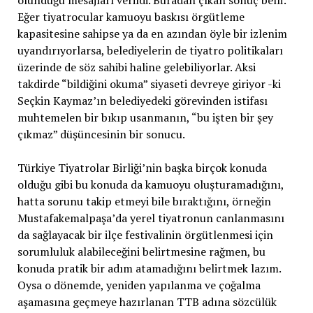
olunduğu mesajları verildi. Buradan çıkan sonuç belli:
Eğer tiyatrocular kamuoyu baskısı örgütleme
kapasitesine sahipse ya da en azından öyle bir izlenim
uyandırıyorlarsa, belediyelerin de tiyatro politikaları
üzerinde de söz sahibi haline gelebiliyorlar. Aksi
takdirde “bildiğini okuma” siyaseti devreye giriyor -ki
Seçkin Kaymaz’ın belediyedeki görevinden istifası
muhtemelen bir bıkıp usanmanın, “bu işten bir şey
çıkmaz” düşüncesinin bir sonucu.
Türkiye Tiyatrolar Birliği’nin başka birçok konuda
olduğu gibi bu konuda da kamuoyu oluşturamadığını,
hatta sorunu takip etmeyi bile bıraktığını, örneğin
Mustafakemalpaşa’da yerel tiyatronun canlanmasını
da sağlayacak bir ilçe festivalinin örgütlenmesi için
sorumluluk alabileceğini belirtmesine rağmen, bu
konuda pratik bir adım atamadığını belirtmek lazım.
Oysa o dönemde, yeniden yapılanma ve çoğalma
aşamasına geçmeye hazırlanan TTB adına sözcülük