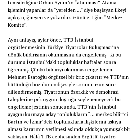
temsilciliğine Orhan Aydın’ın “atanması”. Atama
işlemini yapanlar da “yerelden …” diye başlayan ilkeyi
açıkça çiğneyen ve yukarda sözünü ettiğim “Merkez
Komite”.
Aynı anlayış, aylar önce, TTB İstanbul
örgütlenmesinin Türkiye Tiyatrolar Buluşması’na
dönük bildirisinin okunmasını da engellemiş –ki bu
durumu İstanbul’daki topluluklar haftalar sonra
öğrenmiş. Çünkü bildiriyi okunması engellenen
Mehmet Esatoğlu örgütsel bir kriz çıkartır ve TTB’nin
bütünlüğü bozulur endişesiyle sorunu uzun süre
dillendirmemiş. Tiyatronun özerklik ve demokrasi
taleplerine pek uygun düştüğü söylenemeyecek bu
engelleme jestinin sonucunda, TTB’nin İstanbul
ayağını kurmaya aday toplulukların “… merkez bilir”ci
Bartın ve İzmir’deki topluluklarla ilişkilerini askıya
alması kararının verilmesi aslında oldukça yumuşak bir
yaklaşım. Hâlâ TTB cephesinden örgütlü tiyatro