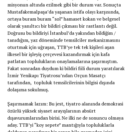
misyonun altında ezilmek gibi bir durum var. Sonuçta
Mustafakemalpaşa’da yaşanan istifa olayı karşısında,
ortaya buram buram “sol” hamaset kokan ve belgesel
olarak yanıltıcı bir bildiri çıkması bir rastlantı değil.
Doğrusu bu bildiriyi İstanbul’da yakından bildiğim /
tanıdığım, yaz döneminde temsilciler mekanizmasını
oturtmak için uğraşan, TTB’ye tek tek kişileri aşan
ilkesel bir işleyiş çerçevesi kazandırmak için kafa
patlatan toplulukların onaylamalarına şaşırmıştım.
Fakat sonradan duydum ki bildiri fiili durum yaratılarak
İzmir Yenikapı Tiyatrosu’ndan Orçun Masatçı
tarafından, topluluk temsilcilerinin bilgisi dışında
dolaşıma sokulmuş.
Şaşırmamak lazım: Bu jest, tiyatro alanında demokrasi
özürlü yüksek siyaset arayışlarının absürt
dışavurumlarından birisi. Ne ilki ne de sonuncu olmaya
aday. TTB’yi “koy sepete” mantığıyla topluluklarla