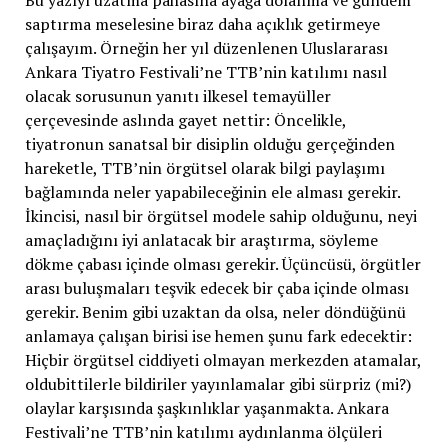
Bu yazıyı uzatma pahasına ayağa dolanma ve gündem
saptırma meselesine biraz daha açıklık getirmeye
çalışayım. Örneğin her yıl düzenlenen Uluslararası
Ankara Tiyatro Festivali’ne TTB’nin katılımı nasıl
olacak sorusunun yanıtı ilkesel temayüller
çerçevesinde aslında gayet nettir: Öncelikle,
tiyatronun sanatsal bir disiplin olduğu gerçeğinden
hareketle, TTB’nin örgütsel olarak bilgi paylaşımı
bağlamında neler yapabileceğinin ele alması gerekir.
İkincisi, nasıl bir örgütsel modele sahip olduğunu, neyi
amaçladığını iyi anlatacak bir araştırma, söyleme
dökme çabası içinde olması gerekir. Üçüncüsü, örgütler
arası buluşmaları teşvik edecek bir çaba içinde olması
gerekir. Benim gibi uzaktan da olsa, neler döndüğünü
anlamaya çalışan birisi ise hemen şunu fark edecektir:
Hiçbir örgütsel ciddiyeti olmayan merkezden atamalar,
oldubittilerle bildiriler yayınlamalar gibi sürpriz (mi?)
olaylar karşısında şaşkınlıklar yaşanmakta. Ankara
Festivali’ne TTB’nin katılımı aydınlanma ölçüleri