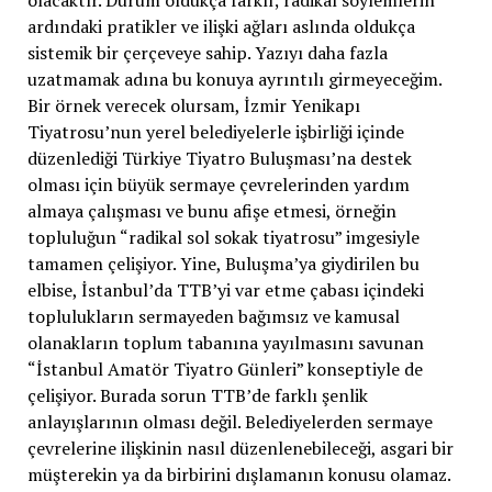
olacaktır. Durum oldukça farklı; radikal söylemlerin
ardındaki pratikler ve ilişki ağları aslında oldukça
sistemik bir çerçeveye sahip. Yazıyı daha fazla
uzatmamak adına bu konuya ayrıntılı girmeyeceğim.
Bir örnek verecek olursam, İzmir Yenikapı
Tiyatrosu’nun yerel belediyelerle işbirliği içinde
düzenlediği Türkiye Tiyatro Buluşması’na destek
olması için büyük sermaye çevrelerinden yardım
almaya çalışması ve bunu afişe etmesi, örneğin
topluluğun “radikal sol sokak tiyatrosu” imgesiyle
tamamen çelişiyor. Yine, Buluşma’ya giydirilen bu
elbise, İstanbul’da TTB’yi var etme çabası içindeki
toplulukların sermayeden bağımsız ve kamusal
olanakların toplum tabanına yayılmasını savunan
“İstanbul Amatör Tiyatro Günleri” konseptiyle de
çelişiyor. Burada sorun TTB’de farklı şenlik
anlayışlarının olması değil. Belediyelerden sermaye
çevrelerine ilişkinin nasıl düzenlenebileceği, asgari bir
müşterekin ya da birbirini dışlamanın konusu olamaz.