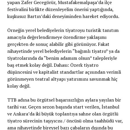
yapan Zafer Gecegörür, Mustafakemalpaşa’da ilçe
festivalini birlikte düzenleyelim önerisi yaptığında,
kuşkusuz Bartın’daki deneyiminden hareket ediyordu.
Örneğin yerel belediyelerin tiyatroyu turistik tanıtım
amacıyla değerlendirmeye özendirme yaklaşımı
gerçekten de sonuç alabilir gibi görünüyor. Fakat
nihayetinde yerel belediyelerin “bağımlı tiyatro” ya da
tiyatrolarında da “benim adamım olsun” talepleriyle
baş etmek kolay değil. Dahası: Özerk tiyatro
düşüncesini ve kapitalist standartlar açısından verimli
görünmeyen teatral altyapı yatırımını savunmak hiç
kolay değil.
TTB adına bu örgütsel başarısızlığın aylara yayılan bir
tarihi var. Geçen sezon başında start verilen, İstanbul
ve Ankara’da iki büyük toplantıya sahne olan örgütlü
tiyatro sürecinin taşıyıcısı / öncüsü olma taahhüdü var,
ama nihayetinde bireysel bazı çabaların dışında bu