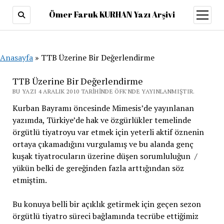
Ömer Faruk KURHAN Yazı Arşivi
menüy
aç
Anasayfa
»
TTB Üzerine Bir Değerlendirme
TTB Üzerine Bir Değerlendirme
BU YAZI 4 ARALIK 2010 TARIHINDE ÖFK'NDE YAYINLANMIŞTIR.
Kurban Bayramı öncesinde Mimesis’de yayınlanan
yazımda, Türkiye’de hak ve özgürlükler temelinde
örgütlü tiyatroyu var etmek için yeterli aktif öznenin
ortaya çıkamadığını vurgulamış ve bu alanda genç
kuşak tiyatrocuların üzerine düşen sorumluluğun /
yükün belki de gereğinden fazla arttığından söz
etmiştim.
Bu konuya belli bir açıklık getirmek için geçen sezon
örgütlü tiyatro süreci bağlamında tecrübe ettiğimiz