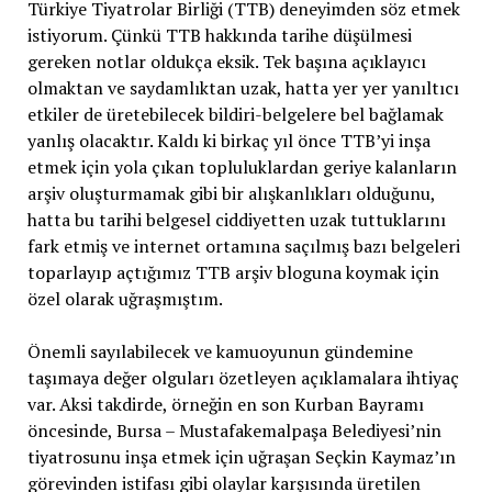
Türkiye Tiyatrolar Birliği (TTB) deneyimden söz etmek
istiyorum. Çünkü TTB hakkında tarihe düşülmesi
gereken notlar oldukça eksik. Tek başına açıklayıcı
olmaktan ve saydamlıktan uzak, hatta yer yer yanıltıcı
etkiler de üretebilecek bildiri-belgelere bel bağlamak
yanlış olacaktır. Kaldı ki birkaç yıl önce TTB’yi inşa
etmek için yola çıkan topluluklardan geriye kalanların
arşiv oluşturmamak gibi bir alışkanlıkları olduğunu,
hatta bu tarihi belgesel ciddiyetten uzak tuttuklarını
fark etmiş ve internet ortamına saçılmış bazı belgeleri
toparlayıp açtığımız TTB arşiv bloguna koymak için
özel olarak uğraşmıştım.
Önemli sayılabilecek ve kamuoyunun gündemine
taşımaya değer olguları özetleyen açıklamalara ihtiyaç
var. Aksi takdirde, örneğin en son Kurban Bayramı
öncesinde, Bursa – Mustafakemalpaşa Belediyesi’nin
tiyatrosunu inşa etmek için uğraşan Seçkin Kaymaz’ın
görevinden istifası gibi olaylar karşısında üretilen