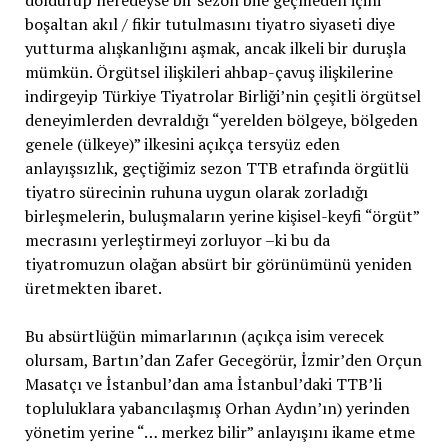
doldurup neredeyse bir sezon bile geçmeden içini
boşaltan akıl / fikir tutulmasını tiyatro siyaseti diye
yutturma alışkanlığını aşmak, ancak ilkeli bir duruşla
mümkün. Örgütsel ilişkileri ahbap-çavuş ilişkilerine
indirgeyip Türkiye Tiyatrolar Birliği’nin çeşitli örgütsel
deneyimlerden devraldığı “yerelden bölgeye, bölgeden
genele (ülkeye)” ilkesini açıkça tersyüz eden
anlayışsızlık, geçtiğimiz sezon TTB etrafında örgütlü
tiyatro sürecinin ruhuna uygun olarak zorladığı
birleşmelerin, buluşmaların yerine kişisel-keyfi “örgüt”
mecrasını yerleştirmeyi zorluyor –ki bu da
tiyatromuzun olağan absürt bir görünümünü yeniden
üretmekten ibaret.
Bu absürtlüğün mimarlarının (açıkça isim verecek
olursam, Bartın’dan Zafer Gecegörür, İzmir’den Orçun
Masatçı ve İstanbul’dan ama İstanbul’daki TTB’li
topluluklara yabancılaşmış Orhan Aydın’ın) yerinden
yönetim yerine “… merkez bilir” anlayışını ikame etme