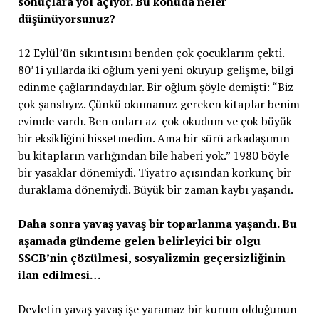
sonuçlara yol açıyor. Bu
konuda neler
düşünüyorsunuz?
12 Eylül’ün sıkıntısını benden çok çocuklarım çekti.
80’1i yıllarda iki oğlum yeni yeni okuyup gelişme, bilgi
edinme çağlarındaydılar. Bir oğlum şöyle demişti: “Biz
çok şanslıyız. Çünkü okumamız gereken kitaplar benim
evimde vardı. Ben onları az-çok okudum ve çok büyük
bir eksikliğini hissetmedim. Ama bir sürü arkadaşımın
bu kitapların varlığından bile haberi yok.” 1980 böyle
bir yasaklar dönemiydi. Tiyatro açısından korkunç bir
duraklama dönemiydi. Büyük bir zaman kaybı yaşandı.
Daha sonra yavaş yavaş bir toparlanma yaşandı. Bu
aşamada gündeme gelen belirleyici bir olgu
SSCB’nin çözülmesi, sosyalizmin geçersizliğinin
ilan edilmesi…
Devletin yavaş yavaş işe yaramaz bir kurum olduğunun