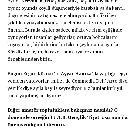
oyun,
Kervan
. Kırkbeş dakikalık, beş-altı kişilik bir
oyun; oyunda köylü düşüncesiyle kasabalı ya da kentli
düşüncesinin çatışması ele alınıyordu. Bu fikri her
şekilde oynayabilirsiniz. İncelenişi, estetik yapısı
önemli. Burada kişiler sadece müzik ve ritm eşliğinde
oynuyorlar. İnsanlar geliyorlar, ortaya bohçalarını
koyuyorlar, birbirlerine birtakım şeyler anlatıyorlar.
Sözsüz bir oyun, hareket-mim tiyatrosunun
örneklerinden birisi.
Bugün Ergun Köknar’ın
Ayyar Hamza
’da
yaptığı rejiyi
yeniden yapıyorlar, millet de Commedia Dell’ Arte diye,
yenilik diye ayıla bayıla seyrediyor. Biz bunlar kırk yıl
önce yapılmıştır diyoruz.
Diğer amatör topluluklara bakışınız nasıldı? O
dönemde örneğin İ.Ü.T.B. Gençlik Tiyatrosu’nun da
önemsendiğini biliyoruz.