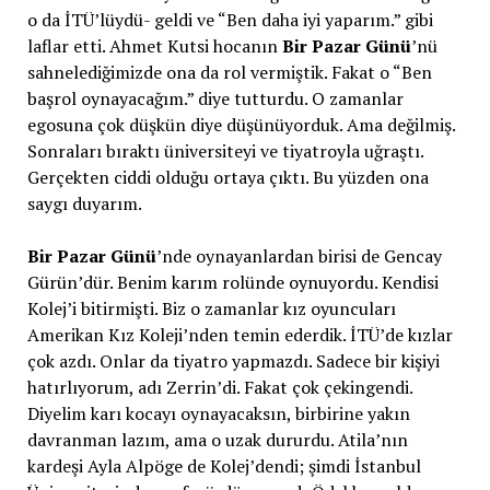
o da İTÜ’lüydü- geldi ve “Ben daha iyi yaparım.” gibi
laflar etti. Ahmet Kutsi hocanın
Bir Pazar
Günü
’nü
sahnelediğimizde ona da rol vermiştik. Fakat o “Ben
başrol oynayacağım.” diye tutturdu. O zamanlar
egosuna çok düşkün diye düşünüyorduk. Ama değilmiş.
Sonraları bıraktı üniversiteyi ve tiyatroyla uğraştı.
Gerçekten ciddi olduğu ortaya çıktı. Bu yüzden ona
saygı duyarım.
Bir Pazar
Günü
’nde oynayanlardan birisi de Gencay
Gürün’dür. Benim karım rolünde oynuyordu. Kendisi
Kolej’i bitirmişti. Biz o zamanlar kız oyuncuları
Amerikan Kız Koleji’nden temin ederdik. İTÜ’de kızlar
çok azdı. Onlar da tiyatro yapmazdı. Sadece bir kişiyi
hatırlıyorum, adı Zerrin’di. Fakat çok çekingendi.
Diyelim karı kocayı oynayacaksın, birbirine yakın
davranman lazım, ama o uzak dururdu. Atila’nın
kardeşi Ayla Alpöge de Kolej’dendi; şimdi İstanbul