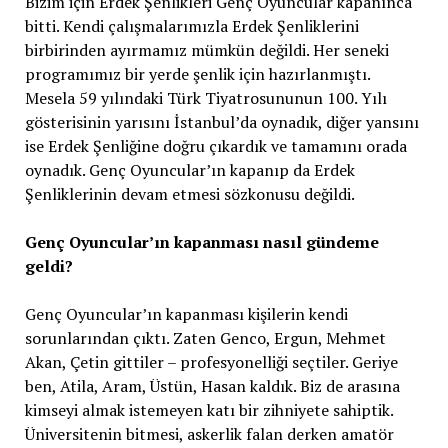
Bizim için Erdek Şenlikleri Genç Oyuncular kapanınca
bitti. Kendi çalışmalarımızla Erdek Şenliklerini
birbirinden ayırmamız mümkün değildi. Her seneki
programımız bir yerde şenlik için hazırlanmıştı.
Mesela 59 yılındaki Türk Tiyatrosununun 100. Yılı
gösterisinin yarısını İstanbul’da oynadık, diğer yansını
ise Erdek Şenliğine doğru çıkardık ve tamamını orada
oynadık. Genç Oyuncular’ın kapanıp da Erdek
Şenliklerinin devam etmesi sözkonusu değildi.
Genç Oyuncular’ın kapanması nasıl gündeme
geldi?
Genç Oyuncular’ın kapanması kişilerin kendi
sorunlarından çıktı. Zaten Genco, Ergun, Mehmet
Akan, Çetin gittiler – profesyonelliği seçtiler. Geriye
ben, Atila, Aram, Üstün, Hasan kaldık. Biz de arasına
kimseyi almak istemeyen katı bir zihniyete sahiptik.
Üniversitenin bitmesi, askerlik falan derken amatör