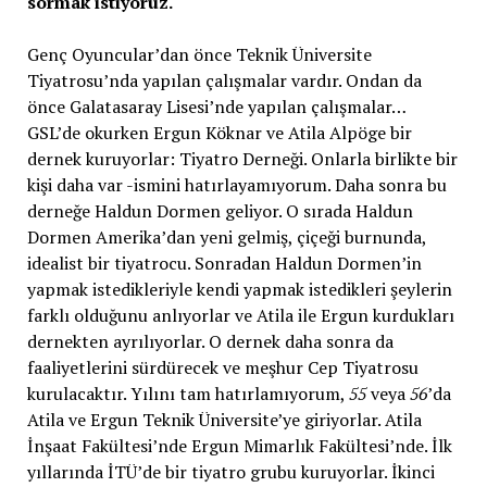
sormak istiyoruz.
Genç Oyuncular’dan önce Teknik Üniversite
Tiyatrosu’nda yapılan çalışmalar vardır. Ondan da
önce Galatasaray Lisesi’nde yapılan çalışmalar…
GSL’de okurken Ergun Köknar ve Atila Alpöge bir
dernek kuruyorlar: Tiyatro Derneği. Onlarla birlikte bir
kişi daha var -ismini hatırlayamıyorum. Daha sonra bu
derneğe Haldun Dormen geliyor. O sırada Haldun
Dormen Amerika’dan yeni gelmiş, çiçeği burnunda,
idealist bir tiyatrocu. Sonradan Haldun Dormen’in
yapmak istedikleriyle kendi yapmak istedikleri şeylerin
farklı olduğunu anlıyorlar ve Atila ile Ergun kurdukları
dernekten ayrılıyorlar. O dernek daha sonra da
faaliyetlerini sürdürecek ve meşhur Cep Tiyatrosu
kurulacaktır. Yılını tam hatırlamıyorum,
55
veya
56
’da
Atila ve Ergun Teknik Üniversite’ye giriyorlar. Atila
İnşaat Fakültesi’nde Ergun Mimarlık Fakültesi’nde. İlk
yıllarında İTÜ’de bir tiyatro grubu kuruyorlar. İkinci