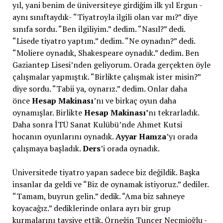
yıl, yani benim de üniversiteye girdiğim ilk yıl Ergun -
aynı sınıftaydık- “Tiyatroyla ilgili olan var mı?” diye
sınıfa sordu. “Ben ilgiliyim.” dedim. “Nasıl?” dedi.
“Lisede tiyatro yaptım.” dedim. “Ne oynadın?” dedi.
“Moliere oynadık, Shakespeare oynadık.” dedim. Ben
Gaziantep Lisesi’nden geliyorum. Orada gerçekten öyle
çalışmalar yapmıştık. “Birlikte çalışmak ister misin?”
diye sordu. “Tabii ya, oynarız.” dedim. Onlar daha
önce
Hesap Makinası
’nı
ve birkaç oyun daha
oynamışlar. Birlikte
Hesap Makinası’
nı
tekrarladık.
Daha sonra ÎTÜ Sanat Kulübü’nde Ahmet Kutsi
hocanın oyunlarını oynadık.
Ayyar Hamza
’yı orada
çalışmaya başladık.
Ders
’i orada oynadık.
Üniversitede tiyatro yapan sadece biz değildik. Başka
insanlar da geldi ve “Biz de oynamak istiyoruz.” dediler.
“Tamam, buyrun gelin.” dedik. “Ama biz sahneye
koyacağız.” dediklerinde onlara ayrı bir grup
kurmalarını tavsiye ettik. Örneğin Tuncer Necmioğlu -