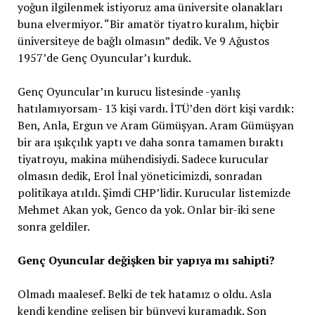
yoğun ilgilenmek istiyoruz ama üniversite olanakları
buna elvermiyor. “Bir amatör tiyatro kuralım, hiçbir
üniversiteye de bağlı olmasın” dedik. Ve 9 Ağustos
1957’de Genç Oyuncular’ı kurduk.
Genç Oyuncular’ın kurucu listesinde -yanlış
hatılamıyorsam- 13 kişi vardı. İTÜ’den dört kişi vardık:
Ben, Anla, Ergun ve Aram Gümüşyan. Aram Gümüşyan
bir ara ışıkçılık yaptı ve daha sonra tamamen bıraktı
tiyatroyu, makina mühendisiydi. Sadece kurucular
olmasın dedik, Erol İnal yöneticimizdi, sonradan
politikaya atıldı. Şimdi CHP’lidir. Kurucular listemizde
Mehmet Akan yok, Genco da yok. Onlar bir-iki sene
sonra geldiler.
Genç Oyuncular değişken bir yapıya mı sahipti?
Olmadı maalesef. Belki de tek hatamız o oldu. Asla
kendi kendine gelişen bir bünyeyi kuramadık. Son