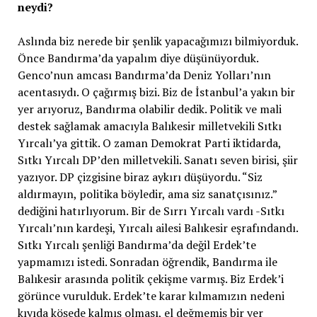
neydi?
Aslında biz nerede bir şenlik yapacağımızı bilmiyorduk.
Önce Bandırma’da yapalım diye düşünüyorduk.
Genco’nun amcası Bandırma’da Deniz Yolları’nın
acentasıydı. O çağırmış bizi. Biz de İstanbul’a yakın bir
yer arıyoruz, Bandırma olabilir dedik. Politik ve mali
destek sağlamak amacıyla Balıkesir milletvekili Sıtkı
Yırcalı’ya gittik. O zaman Demokrat Parti iktidarda,
Sıtkı Yırcalı DP’den milletvekili. Sanatı seven birisi, şiir
yazıyor. DP çizgisine biraz aykırı düşüyordu. “Siz
aldırmayın, politika böyledir, ama siz sanatçısınız.”
dediğini hatırlıyorum. Bir de Sırrı Yırcalı vardı -Sıtkı
Yırcalı’nın kardeşi, Yırcalı ailesi Balıkesir eşrafındandı.
Sıtkı Yırcalı şenliği Bandırma’da değil Erdek’te
yapmamızı istedi. Sonradan öğrendik, Bandırma ile
Balıkesir arasında politik çekişme varmış. Biz Erdek’i
görünce vurulduk. Erdek’te karar kılmamızın nedeni
kıyıda köşede kalmış olması, el değmemiş bir yer