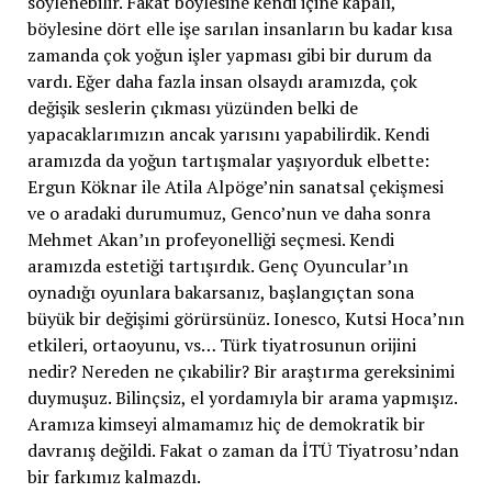
söylenebilir. Fakat böylesine kendi içine kapalı,
böylesine dört elle işe sarılan insanların bu kadar kısa
zamanda çok yoğun işler yapması gibi bir durum da
vardı. Eğer daha fazla insan olsaydı aramızda, çok
değişik seslerin çıkması yüzünden belki de
yapacaklarımızın ancak yarısını yapabilirdik. Kendi
aramızda da yoğun tartışmalar yaşıyorduk elbette:
Ergun Köknar ile Atila Alpöge’nin sanatsal çekişmesi
ve o aradaki durumumuz, Genco’nun ve daha sonra
Mehmet Akan’ın profeyonelliği seçmesi. Kendi
aramızda estetiği tartışırdık. Genç Oyuncular’ın
oynadığı oyunlara bakarsanız, başlangıçtan sona
büyük bir değişimi görürsünüz. Ionesco, Kutsi Hoca’nın
etkileri, ortaoyunu, vs… Türk tiyatrosunun orijini
nedir? Nereden ne çıkabilir? Bir araştırma gereksinimi
duymuşuz. Bilinçsiz, el yordamıyla bir arama yapmışız.
Aramıza kimseyi almamamız hiç de demokratik bir
davranış değildi. Fakat o zaman da İTÜ Tiyatrosu’ndan
bir farkımız kalmazdı.