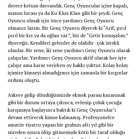
derece ketum davrandık. Genç Oyuncular içine kapalı,
mason locası ya da Ku Klux Klan gibi bir şeydi. Genç
Oyuncu olmak için önce yardımcı Genç Oyuncu
olmanız lazım. Bir Genç Oyuncu diyecek ki “Arif, pırıl
pırıl bir kız ya da oğlan var.”, biz de “Getir konuşalım.”
diyeceğiz. Kendileri gelenler de olabilir -çok istekli
olanlar. Bir sene, iki sene yardımcı Genç Oyuncu olarak
çalışırlar. Yardımcı Genç Oyuncu aktif olarak her işte
çalışır ama karar verirken oy hakkı yoktur. Kolay kolay
içimize kimseyi almadığımız için zamanla bir kırgınlar
ordusu oluştu.
Askere gidip döndüğümüzde ekmek parası kazanmak
gibi bir durum ortaya çıkınca, evlenip çoluk çocuğa
karışmaya başlayınca baktık ki Genç Oyuncular’ı
devam ettirecek kimse kalmamış. Profesyonelce
amatör tiyatro yapan bir grubun altı yıl gibi bir
süreden sonra ölüp gitmesinde kötü bir taraf olduğu