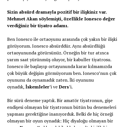
Sizin absürd dramayla pozitif bir ilişkiniz var.
Mehmet Akan söylemişti, özellikle Ionesco değer
verdiğiniz bir tiyatro adamı.
Ben Ionesco ile ortaoyunu arasında çok yakın bir ilişki
görüyorum. Ionesco absürddür. Aynı absürdlüğü
ortaoyununda görürsünüz. Örneğin bir tur atınca
yarım saat yürünmüş oluyor, bir kabuller tiyatrosu.
Ionesco ile başlayıp ortayununda karar kılmamızda
çok büyük değişim görmüyorum ben. Ionesco’nun çok
oyununu da oynamadık zaten. İki oyununu
oynadık,
İskemleler
’i ve
Ders
’i
.
Bir
sürü deneme yaptık. Bir amatör tiyatronun, gişe
endişesi olmayan bir tiyatronun bütün bu denemeleri
yapması gerektiğine inanıyorduk. Belki de hiç örneği
olmayan bir oyun oynadık: Hiç diyaloğu olmayan bir