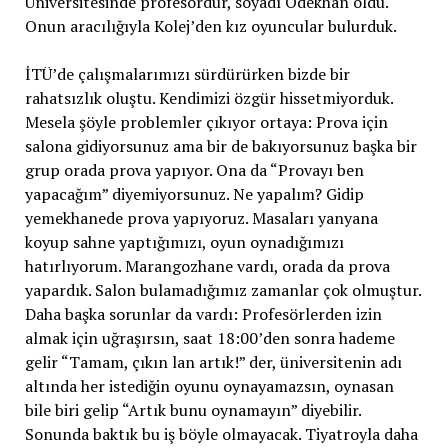
Üniversitesinde profesördür, soyadı Ödekhan oldu.
Onun aracılığıyla Kolej’den kız oyuncular bulurduk.
İTÜ’de çalışmalarımızı sürdürürken bizde bir
rahatsızlık oluştu. Kendimizi özgür hissetmiyorduk.
Mesela şöyle problemler çıkıyor ortaya: Prova için
salona gidiyorsunuz ama bir de bakıyorsunuz başka bir
grup orada prova yapıyor. Ona da “Provayı ben
yapacağım” diyemiyorsunuz. Ne yapalım? Gidip
yemekhanede prova yapıyoruz. Masaları yanyana
koyup sahne yaptığımızı, oyun oynadığımızı
hatırlıyorum. Marangozhane vardı, orada da prova
yapardık. Salon bulamadığımız zamanlar çok olmuştur.
Daha başka sorunlar da vardı: Profesörlerden izin
almak için uğraşırsın, saat 18:00’den sonra hademe
gelir “Tamam, çıkın lan artık!” der, üniversitenin adı
altında her istediğin oyunu oynayamazsın, oynasan
bile biri gelip “Artık bunu oynamayın” diyebilir.
Sonunda baktık bu iş böyle olmayacak. Tiyatroyla daha