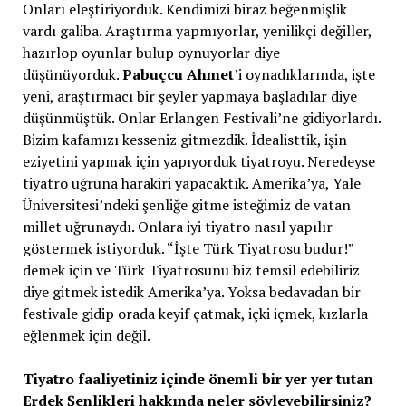
Onları eleştiriyorduk. Kendimizi biraz beğenmişlik
vardı galiba. Araştırma yapmıyorlar, yenilikçi değiller,
hazırlop oyunlar bulup oynuyorlar diye
düşünüyorduk.
Pabuçcu Ahmet
’i
oynadıklarında, işte
yeni, araştırmacı bir şeyler yapmaya başladılar diye
düşünmüştük. Onlar Erlangen Festivali’ne gidiyorlardı.
Bizim kafamızı kesseniz gitmezdik. İdealisttik, işin
eziyetini yapmak için yapıyorduk tiyatroyu. Neredeyse
tiyatro uğruna harakiri yapacaktık. Amerika’ya, Yale
Üniversitesi’ndeki şenliğe gitme isteğimiz de vatan
millet uğrunaydı. Onlara iyi tiyatro nasıl yapılır
göstermek istiyorduk. “İşte Türk Tiyatrosu budur!”
demek için ve Türk Tiyatrosunu biz temsil edebiliriz
diye gitmek istedik Amerika’ya. Yoksa bedavadan bir
festivale gidip orada keyif çatmak, içki içmek, kızlarla
eğlenmek için değil.
Tiyatro faaliyetiniz içinde önemli bir yer yer tutan
Erdek Şenlikleri hakkında neler söyleyebilirsiniz?