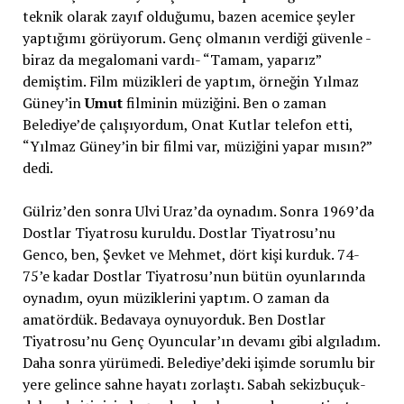
teknik olarak zayıf olduğumu, bazen acemice şeyler
yaptığımı görüyorum. Genç olmanın verdiği güvenle -
biraz da megalomani vardı- “Tamam, yaparız”
demiştim. Film müzikleri de yaptım, örneğin Yılmaz
Güney’in
Umut
filminin müziğini. Ben o zaman
Belediye’de çalışıyordum, Onat Kutlar telefon etti,
“Yılmaz Güney’in bir filmi var, müziğini yapar mısın?”
dedi.
Gülriz’den sonra Ulvi Uraz’da oynadım. Sonra 1969’da
Dostlar Tiyatrosu kuruldu. Dostlar Tiyatrosu’nu
Genco, ben, Şevket ve Mehmet, dört kişi kurduk. 74-
75’e kadar Dostlar Tiyatrosu’nun bütün oyunlarında
oynadım, oyun müziklerini yaptım. O zaman da
amatördük. Bedavaya oynuyorduk. Ben Dostlar
Tiyatrosu’nu Genç Oyuncular’ın devamı gibi algıladım.
Daha sonra yürümedi. Belediye’deki işimde sorumlu bir
yere gelince sahne hayatı zorlaştı. Sabah sekizbuçuk-