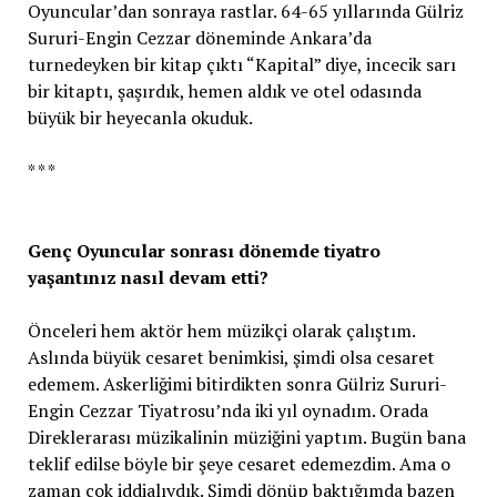
Oyuncular’dan sonraya rastlar. 64-65 yıllarında Gülriz
Sururi-Engin Cezzar döneminde Ankara’da
turnedeyken bir kitap çıktı “Kapital” diye, incecik sarı
bir kitaptı, şaşırdık, hemen aldık ve otel odasında
büyük bir heyecanla okuduk.
* * *
Genç Oyuncular sonrası dönemde tiyatro
yaşantınız nasıl devam etti?
Önceleri hem aktör hem müzikçi olarak çalıştım.
Aslında büyük cesaret benimkisi, şimdi olsa cesaret
edemem. Askerliğimi bitirdikten sonra Gülriz Sururi-
Engin Cezzar Tiyatrosu’nda iki yıl oynadım. Orada
Direklerarası müzikalinin müziğini yaptım. Bugün bana
teklif edilse böyle bir şeye cesaret edemezdim. Ama o
zaman çok iddialıydık. Şimdi dönüp baktığımda bazen