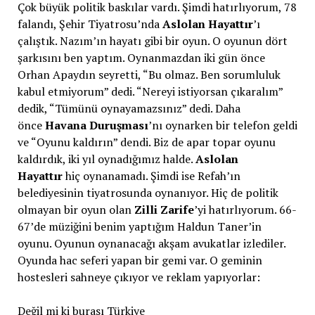
Çok büyük politik baskılar vardı. Şimdi hatırlıyorum, 78
falandı, Şehir Tiyatrosu’nda
Aslolan Hayattır
’ı
çalıştık. Nazım’ın hayatı gibi bir oyun. O oyunun dört
şarkısını ben yaptım. Oynanmazdan iki gün önce
Orhan Apaydın seyretti, “Bu olmaz. Ben sorumluluk
kabul etmiyorum” dedi. “Nereyi istiyorsan çıkaralım”
dedik, “Tümünü oynayamazsınız” dedi. Daha
önce
Havana
Duruşması
’nı oynarken bir telefon geldi
ve “Oyunu kaldırın” dendi. Biz de apar topar oyunu
kaldırdık, iki yıl oynadığımız halde.
Aslolan
Hayattır
hiç oynanamadı. Şimdi ise Refah’ın
belediyesinin tiyatrosunda oynanıyor. Hiç de politik
olmayan bir oyun olan
Zilli Zarife
’yi hatırlıyorum. 66-
67’de müziğini benim yaptığım Haldun Taner’in
oyunu. Oyunun oynanacağı akşam avukatlar izlediler.
Oyunda hac seferi yapan bir gemi var. O geminin
hostesleri sahneye çıkıyor ve reklam yapıyorlar:
Değil mi ki burası Türkiye