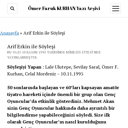
Ömer Faruk KURHAN Yazı Arşivi
menüy
aç
Anasayfa
»
Arif Erkin ile Söyleşi
Arif Erkin ile Söyleşi
BU YAZI 10 KASIM 1995 TARIHINDE MIMESIS SITESI'NDE
YAYINLANMIŞTIR.
Söyleşiyi Yapan
: Lale Ulutepe, Sevilay Saral, Ömer F.
Kurhan, Celal Mordeniz – 10.11.1995
50 sonlarında başlayan ve 60’ları kapsayan amatör
tiyatro hareketi içinde önemli bir grup olan Genç
Oyuncular’da etkinlik gösterdiniz. Mehmet Akan
sizin Genç Oyuncular hakkında daha ayrıntılı bir
bilgilendirme yapabileceğinizi söyledi. Size ilk
olarak Genç Oyuncular’ın nasıl kurulduğunu