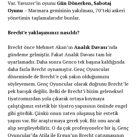
Var. Yavuzer’in oyunu
Gün Dönerken, Sabotaj
Oyunu
– Marmara gemisinin yakılması, 70’teki askeri
yönetimin taşlamalarıdır bunlar.
Brecht’e yaklaşımınız nasıldı?
Brecht önce Mehmet Akan’ın
Analık Davası
’nda
gündeme gelmiştir. Fakat Analık Davası tam bir
uyarlamadır. Daha sonra Genco tek başına kaldığında
daha fazla Brecht oynamıştır. Genç Oyuncular
döneminde de Brecht’e çok yakın olduğumuzu
söyleyemem. Genç Oyuncular olarak doğrusu Brecht’le
pek barışık değiliz. Belki de Brecht’i bizim geleneksel
tiyatromuzdan yola çıkarak ortaya koymaya
çalıştığımız estetik bir tiyatro yapısının önünde engel
gibi gördük. Çünkü onun zaten oluşmuş bir estetik
yapısı var. Bir araştırmaya gerek yok. Biz onu ancak
alıp sergileyebiliriz. O da çok profesyonelce bir iş. Genç
Oyuncular’da Atila ile Ergun’un Brecht çatışmasının