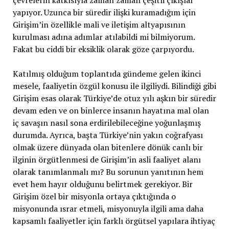
çevrelerin katkısıyla zaman zaman çeşitli çıkışlar
yapıyor. Uzunca bir süredir ilişki kuramadığım için
Girişim’in özellikle mali ve iletişim altyapısının
kurulması adına adımlar atılabildi mi bilmiyorum.
Fakat bu ciddi bir eksiklik olarak göze çarpıyordu.
Katılmış olduğum toplantıda gündeme gelen ikinci
mesele, faaliyetin özgül konusu ile ilgiliydi. Bilindiği gibi
Girişim esas olarak Türkiye’de otuz yılı aşkın bir süredir
devam eden ve on binlerce insanın hayatına mal olan
iç savaşın nasıl sona erdirilebileceğine yoğunlaşmış
durumda. Ayrıca, başta Türkiye’nin yakın coğrafyası
olmak üzere dünyada olan bitenlere dönük canlı bir
ilginin örgütlenmesi de Girişim’in asli faaliyet alanı
olarak tanımlanmalı mı? Bu sorunun yanıtının hem
evet hem hayır olduğunu belirtmek gerekiyor. Bir
Girişim özel bir misyonla ortaya çıktığında o
misyonunda ısrar etmeli, misyonuyla ilgili ama daha
kapsamlı faaliyetler için farklı örgütsel yapılara ihtiyaç