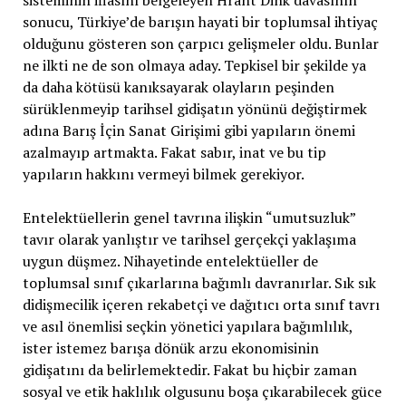
sisteminin iflasını belgeleyen Hrant Dink davasının
sonucu, Türkiye’de barışın hayati bir toplumsal ihtiyaç
olduğunu gösteren son çarpıcı gelişmeler oldu. Bunlar
ne ilkti ne de son olmaya aday. Tepkisel bir şekilde ya
da daha kötüsü kanıksayarak olayların peşinden
sürüklenmeyip tarihsel gidişatın yönünü değiştirmek
adına Barış İçin Sanat Girişimi gibi yapıların önemi
azalmayıp artmakta. Fakat sabır, inat ve bu tip
yapıların hakkını vermeyi bilmek gerekiyor.
Entelektüellerin genel tavrına ilişkin “umutsuzluk”
tavır olarak yanlıştır ve tarihsel gerçekçi yaklaşıma
uygun düşmez. Nihayetinde entelektüeller de
toplumsal sınıf çıkarlarına bağımlı davranırlar. Sık sık
didişmecilik içeren rekabetçi ve dağıtıcı orta sınıf tavrı
ve asıl önemlisi seçkin yönetici yapılara bağımlılık,
ister istemez barışa dönük arzu ekonomisinin
gidişatını da belirlemektedir. Fakat bu hiçbir zaman
sosyal ve etik haklılık olgusunu boşa çıkarabilecek güce