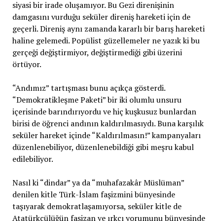
siyasi bir irade oluşamıyor. Bu Gezi direnişinin
damgasını vurduğu seküler direniş hareketi için de
geçerli. Direniş aynı zamanda kararlı bir barış hareketi
haline gelemedi. Popülist güzellemeler ne yazık ki bu
gerçeği değiştirmiyor, değiştirmediği gibi üzerini
örtüyor.
“Andımız” tartışması bunu açıkça gösterdi.
“Demokratikleşme Paketi” bir iki olumlu unsuru
içerisinde barındırıyordu ve hiç kuşkusuz bunlardan
birisi de öğrenci andının kaldırılmasıydı. Buna karşılık
seküler hareket içinde “Kaldırılmasın!” kampanyaları
düzenlenebiliyor, düzenlenebildiği gibi meşru kabul
edilebiliyor.
Nasıl ki “dindar” ya da “muhafazakâr Müslüman”
denilen kitle Türk-İslam faşizmini bünyesinde
taşıyarak demokratlaşamıyorsa, seküler kitle de
Atatürkçülüğün faşizan ve ırkçı yorumunu bünyesinde