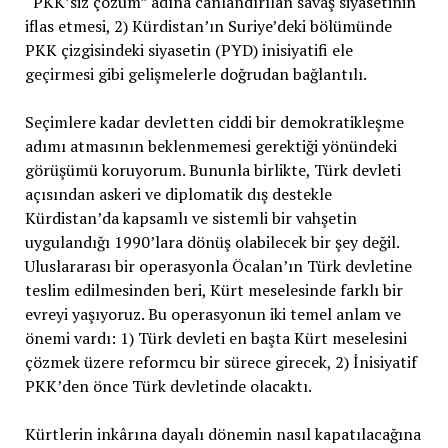
“PKK’siz çözüm” adına canlandırılan savaş siyasetinin
iflas etmesi, 2) Kürdistan’ın Suriye’deki bölümünde
PKK çizgisindeki siyasetin (PYD) inisiyatifi ele
geçirmesi gibi gelişmelerle doğrudan bağlantılı.
Seçimlere kadar devletten ciddi bir demokratikleşme
adımı atmasının beklenmemesi gerektiği yönündeki
görüşümü koruyorum. Bununla birlikte, Türk devleti
açısından askeri ve diplomatik dış destekle
Kürdistan’da kapsamlı ve sistemli bir vahşetin
uygulandığı 1990’lara dönüş olabilecek bir şey değil.
Uluslararası bir operasyonla Öcalan’ın Türk devletine
teslim edilmesinden beri, Kürt meselesinde farklı bir
evreyi yaşıyoruz. Bu operasyonun iki temel anlam ve
önemi vardı: 1) Türk devleti en başta Kürt meselesini
çözmek üzere reformcu bir sürece girecek, 2) İnisiyatif
PKK’den önce Türk devletinde olacaktı.
Kürtlerin inkârına dayalı dönemin nasıl kapatılacağına