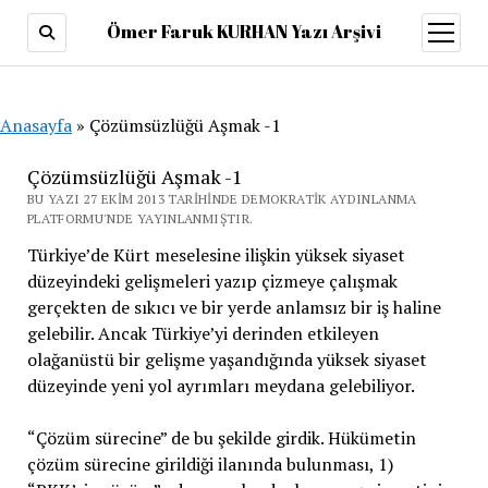
Ömer Faruk KURHAN Yazı Arşivi
menüy
aç
Anasayfa
»
Çözümsüzlüğü Aşmak -1
Çözümsüzlüğü Aşmak -1
BU YAZI 27 EKIM 2013 TARIHINDE DEMOKRATIK AYDINLANMA
PLATFORMU'NDE YAYINLANMIŞTIR.
Türkiye’de Kürt meselesine ilişkin yüksek siyaset
düzeyindeki gelişmeleri yazıp çizmeye çalışmak
gerçekten de sıkıcı ve bir yerde anlamsız bir iş haline
gelebilir. Ancak Türkiye’yi derinden etkileyen
olağanüstü bir gelişme yaşandığında yüksek siyaset
düzeyinde yeni yol ayrımları meydana gelebiliyor.
“Çözüm sürecine” de bu şekilde girdik. Hükümetin
çözüm sürecine girildiği ilanında bulunması, 1)