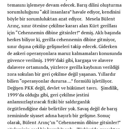
temasını işlemeye devam edecek. Barış dilini oluşturma
sorumluluğunu “akil insanlara” havale ediyor, kendisini
böyle bir sorumluluktan azat ediyor. Mesela Bülent
Arınç, sınır ötesine çekilme kararı alan Kürt gerillası
için “Cehennemin dibine gitsinler!” demiş. Aklı başında
herkes biliyor ki, gerilla cehennemin dibine gitmiyor,
sınır dışına çekilip gelişmeleri takip edecek. Giderken
de askeri operasyonlara maruz kalmamaları konusunda
güvence verilmiş. 1999’daki gibi, kargaşa ve alavere
dalavere ortamında, yüzlerce gerilla kaybının verildiği
zora sokulan bir geri çekilme değil yaşanan. Yıllardır
bilien “operasyonlar durursa …” formülü işletiliyor.
Değişen PKK değil, devlet ve hükümet tavrı. Şimdilik,
1999’da olduğu gibi, geri çekilme jestini
anlamsızlaştıracak fiziki bir saldırganlık
örgütlendiğine dair belirtiler yok. Savaş değil de barış
zemininde siyaset adına hayırlı bir gelişme. Sonuç
olarak, Bülent Arınç’ın “Cehennemin dibine gitsinler!”