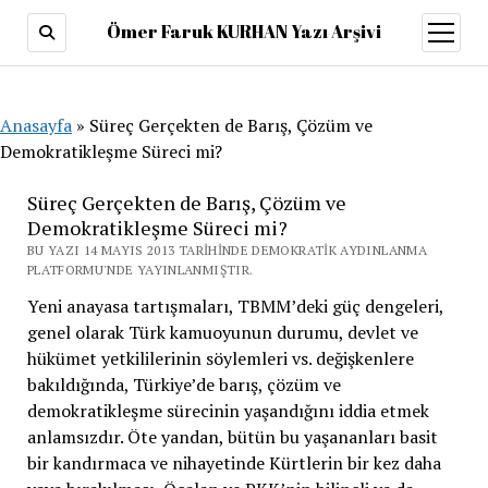
Ömer Faruk KURHAN Yazı Arşivi
menüy
aç
Anasayfa
»
Süreç Gerçekten de Barış, Çözüm ve
Demokratikleşme Süreci mi?
Süreç Gerçekten de Barış, Çözüm ve
Demokratikleşme Süreci mi?
BU YAZI 14 MAYIS 2013 TARIHINDE DEMOKRATIK AYDINLANMA
PLATFORMU'NDE YAYINLANMIŞTIR.
Yeni anayasa tartışmaları, TBMM’deki güç dengeleri,
genel olarak Türk kamuoyunun durumu, devlet ve
hükümet yetkililerinin söylemleri vs. değişkenlere
bakıldığında, Türkiye’de barış, çözüm ve
demokratikleşme sürecinin yaşandığını iddia etmek
anlamsızdır. Öte yandan, bütün bu yaşananları basit
bir kandırmaca ve nihayetinde Kürtlerin bir kez daha