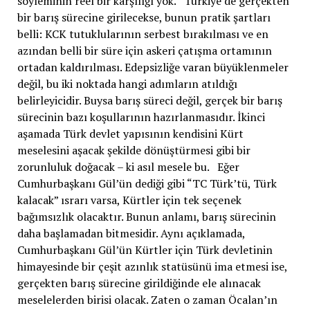
söyleminin reel bir karşılığı yok. Türkiye’de gerçekten
bir barış sürecine girilecekse, bunun pratik şartları
belli: KCK tutuklularının serbest bırakılması ve en
azından belli bir süre için askeri çatışma ortamının
ortadan kaldırılması. Edepsizliğe varan büyüklenmeler
değil, bu iki noktada hangi adımların atıldığı
belirleyicidir. Buysa barış süreci değil, gerçek bir barış
sürecinin bazı koşullarının hazırlanmasıdır. İkinci
aşamada Türk devlet yapısının kendisini Kürt
meselesini aşacak şekilde dönüştürmesi gibi bir
zorunluluk doğacak – ki asıl mesele bu. Eğer
Cumhurbaşkanı Gül’ün dediği gibi “TC Türk’tü, Türk
kalacak” ısrarı varsa, Kürtler için tek seçenek
bağımsızlık olacaktır. Bunun anlamı, barış sürecinin
daha başlamadan bitmesidir. Aynı açıklamada,
Cumhurbaşkanı Gül’ün Kürtler için Türk devletinin
himayesinde bir çeşit azınlık statüsünü ima etmesi ise,
gerçekten barış sürecine girildiğinde ele alınacak
meselelerden birisi olacak. Zaten o zaman Öcalan’ın