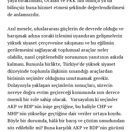
yaya bırakılması, Öcalan ve PKK’nin bilinçli ya da
bilinçsiz buna hizmet etmesi şeklinde değerlendirilmesi
de anlamsızdır.
Asıl mesele, uluslararası güçlerin de devrede olduğu ve
barışmak adına zoraki izlenimi uyandıran gelişmelerin
yüksek siyaset çerçevesine sıkışması ve bu eğilimin
gerilemesini sağlayacak toplumsal araçlar neler
olabilir, nasıl çeşitlenebilir sorusunun yanıtının askıda
kalması. Bununla birlikte, Türkiye’de yüksek siyaset
düzeyinde toplumla ilişkinin sınandığı araçlardan
birisinin seçimler olduğunu unutmamak gerekir.
Dolayısıyla yaklaşan seçimlerin sonuçları, sürecin
nereye doğru evrim geçireceği konusunda son derece
önemli bir role sahip olacak. Varsayalım ki seçimler
AKP ve BDP’nin inişe geçtiğine, bu haliyle CHP ve
MHP’nin yükselişe geçtiğine dair veriler ortaya koydu.
Böyle bir durumda, hâlâ bir barış ve çözüm umudundan
söz edilebilir mi? Buna karşılık AKP ve BDP’nin gücünü