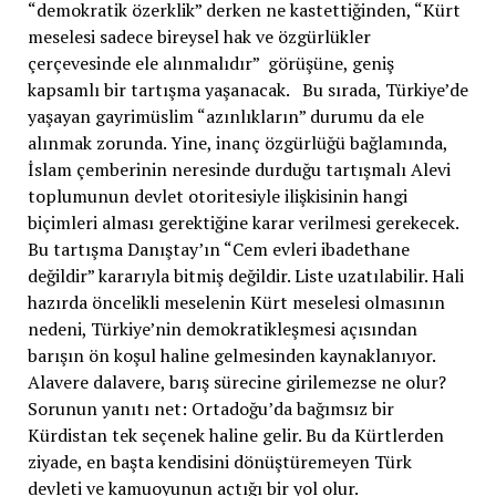
“demokratik özerklik” derken ne kastettiğinden, “Kürt
meselesi sadece bireysel hak ve özgürlükler
çerçevesinde ele alınmalıdır” görüşüne, geniş
kapsamlı bir tartışma yaşanacak. Bu sırada, Türkiye’de
yaşayan gayrimüslim “azınlıkların” durumu da ele
alınmak zorunda. Yine, inanç özgürlüğü bağlamında,
İslam çemberinin neresinde durduğu tartışmalı Alevi
toplumunun devlet otoritesiyle ilişkisinin hangi
biçimleri alması gerektiğine karar verilmesi gerekecek.
Bu tartışma Danıştay’ın “Cem evleri ibadethane
değildir” kararıyla bitmiş değildir. Liste uzatılabilir. Hali
hazırda öncelikli meselenin Kürt meselesi olmasının
nedeni, Türkiye’nin demokratikleşmesi açısından
barışın ön koşul haline gelmesinden kaynaklanıyor.
Alavere dalavere, barış sürecine girilemezse ne olur?
Sorunun yanıtı net: Ortadoğu’da bağımsız bir
Kürdistan tek seçenek haline gelir. Bu da Kürtlerden
ziyade, en başta kendisini dönüştüremeyen Türk
devleti ve kamuoyunun açtığı bir yol olur.