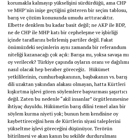
korumakla kalmayıp yükselişini sürdürdüğü, ama CHP
ve MHP’nin inişe geçtiğini gösteren bir seçim tablosu,
barış ve çözüm konusunda umudu arttıracaktır.
Elbette denklem bu kadar basit değil; ne AKP ile BDP,
ne de CHP ile MHP katı bir cepheleşme ve işbirliği
içinde taraflarını belirlemiş partiler değil. Fakat
önümüzdeki seçimlerin aynı zamanda bir referandum
niteliği kazanacağı çok açık: Barışa mı, yoksa savaşa mı
oy verilecek? Türkiye çapında oyların oranı ve dağılımı
nasıl olacak hep beraber göreceğiz. Hükümet
yetkililerinin, cumhurbaşkanının, başbakanın vs. barış
dili uzaktan yakından alakası olmayan, hatta Kürtleri
kışkırtma işlevi gören söylemlere başvurması şaşırtıcı
değil. Zaten bu nedenle “akil insanlar” örgütlenmesine
ihtiyaç duyuldu. Hükümetin barış dilini temel alan bir
söylem kurma niyeti yok; bunun hem kendisine oy
kaybettireceğini hem de Kürtlerin siyasi taleplerini
yükseltme işlevi göreceğini düşünüyor. Terörün
bitirilmesi ve akan kanın bu şekilde durdurulması