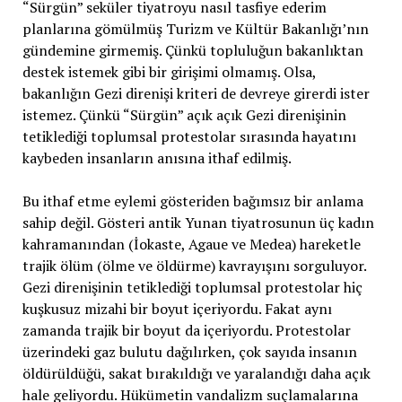
“Sürgün” seküler tiyatroyu nasıl tasfiye ederim
planlarına gömülmüş Turizm ve Kültür Bakanlığı’nın
gündemine girmemiş. Çünkü topluluğun bakanlıktan
destek istemek gibi bir girişimi olmamış. Olsa,
bakanlığın Gezi direnişi kriteri de devreye girerdi ister
istemez. Çünkü “Sürgün” açık açık Gezi direnişinin
tetiklediği toplumsal protestolar sırasında hayatını
kaybeden insanların anısına ithaf edilmiş.
Bu ithaf etme eylemi gösteriden bağımsız bir anlama
sahip değil. Gösteri antik Yunan tiyatrosunun üç kadın
kahramanından (İokaste, Agaue ve Medea) hareketle
trajik ölüm (ölme ve öldürme) kavrayışını sorguluyor.
Gezi direnişinin tetiklediği toplumsal protestolar hiç
kuşkusuz mizahi bir boyut içeriyordu. Fakat aynı
zamanda trajik bir boyut da içeriyordu. Protestolar
üzerindeki gaz bulutu dağılırken, çok sayıda insanın
öldürüldüğü, sakat bırakıldığı ve yaralandığı daha açık
hale geliyordu. Hükümetin vandalizm suçlamalarına