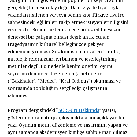
“Sürgün” türü gösterilerin popüler bir seyirci açılımı
gerçekleştirmesi kolay değil. Daha ziyade tiyatroyla
yakından ilgilenen ve/veya benim gibi Türkiye tiyatro
sahnesindeki eğilimleri takip etmek isteyenlerin ilgisini
çekecektir. Bunun nedeni sadece nüfuz edilmesi zor
deneysel bir çalışma olması değil; antik Yunan
tragedyasının kültürel belleğimizde pek yer
edinememiş olması. Söz konusu olan zaten tanıdık,
mitolojik referansları iyi bilinen ve içselleştirilmiş
metinler değil. Bu nedenle benim önerim, oyunu
seyretmeden önce düzenlenmiş metinlerin
(“Bakkhalar”, “Medea”, “Kral Oidipus”) okunması ve
sonrasında topluluğun sergilediği çalışmanın
izlenmesi.
Program dergisindeki “
SÜRGÜN Hakkında
” yazısı,
gösterinin dramaturjik çıkış noktalarını açıklayan bir
yazı. Oyunun metin düzenleme ve tasarımını yapan ve
aynı zamanda akademisyen kimliğe sahip Pınar Yılmaz