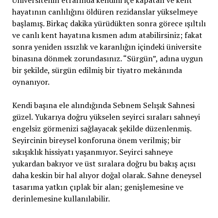
Üniversitenin etrafında kendini içe kapatan ve kent
hayatının canlılığını öldüren rezidanslar yükselmeye
başlamış. Birkaç dakika yürüdükten sonra görece ışıltılı
ve canlı kent hayatına kısmen adım atabilirsiniz; fakat
sonra yeniden ıssızlık ve karanlığın içindeki üniversite
binasına dönmek zorundasınız. “Sürgün”, adına uygun
bir şekilde, sürgün edilmiş bir tiyatro mekânında
oynanıyor.
Kendi başına ele alındığında Sebnem Selışık Sahnesi
güzel. Yukarıya doğru yükselen seyirci sıraları sahneyi
engelsiz görmenizi sağlayacak şekilde düzenlenmiş.
Seyircinin bireysel konforuna önem verilmiş; bir
sıkışıklık hissiyatı yaşanmıyor. Seyirci sahneye
yukardan bakıyor ve üst sıralara doğru bu bakış açısı
daha keskin bir hal alıyor doğal olarak. Sahne deneysel
tasarıma yatkın çıplak bir alan; genişlemesine ve
derinlemesine kullanılabilir.