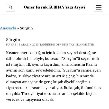
Ömer Faruk KURHAN Yazı Arşivi
menüy
aç
Anasayfa
»
Sürgün
Sürgün
BU YAZI 5 ARALIK 2013 TARIHINDE ÖFK'NDE YAYINLANMIŞTIR.
Kısmen merak ettiğim için kısmen seyirci desteğine
dâhil olmak hedefiyle, bu sezon “Sürgün”ü seyretmek
istemiştim. İlk oyunu kaçırdım, ama ikincisini Kasım
ayının son günü seyredebildim. “Sürgün”ü sahneleyen
kadro, Türkiye tiyatrosunun artık çiçeği burnunda
olmayan ama yine de genç kuşak diyebileceğimiz
tiyatrocuları arasında yer alıyor. Bu kuşak, önümüzdeki
on yılda Türkiye tiyatrosuna artan bir şekilde biçim
verecek ve taşıyıcısı olacak.