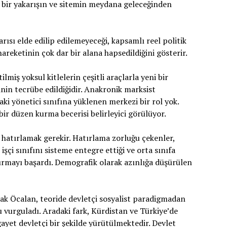
 bir yakarışın ve sitemin meydana geleceğinden
rısı elde edilip edilemeyeceği, kapsamlı reel politik
areketinin çok dar bir alana hapsedildiğini gösterir.
ilmiş yoksul kitlelerin çeşitli araçlarla yeni bir
nin tecrübe edildiğidir. Anakronik marksist
ki yönetici sınıfına yüklenen merkezi bir rol yok.
ir düzen kurma becerisi belirleyici görülüyor.
hatırlamak gerekir. Hatırlama zorluğu çekenler,
işçi sınıfını sisteme entegre ettiği ve orta sınıfa
ldırmayı başardı. Demografik olarak azınlığa düşürülen
rak Öcalan, teoride devletçi sosyalist paradigmadan
 vurguladı. Aradaki fark, Kürdistan ve Türkiye’de
ayet devletçi bir şekilde yürütülmektedir. Devlet