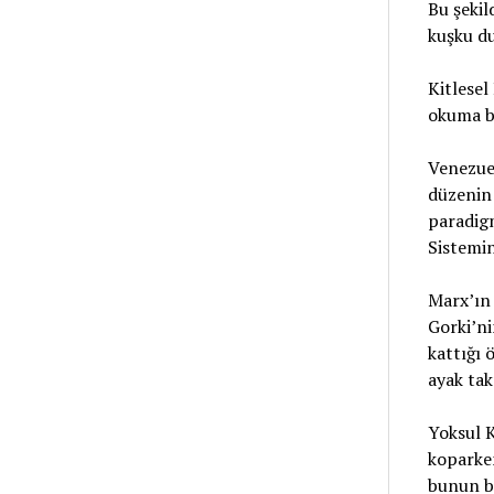
Bu şekil
kuşku d
Kitlesel
okuma ba
Venezuel
düzenin 
paradigm
Sistemin
Marx’ın 
Gorki’n
kattığı 
ayak takı
Yoksul K
koparken
bunun bi