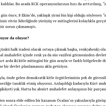
kaldılar. Bu arada KCK operasyonlarının hızı da arttırılmış,
“s
 gün önce, 8 Ekim’de, yaklaşık yirmi bin kişi olduğu söylenen
“o
inin vitrin liderliğinde yürüyüş ve mitinglerini kolaylıkla gerç
 bir sorun çıkmamıştı.
luyor da oluyor?
çünkü halk iradesi olarak ortaya çıkmak başka, renk(ahenk) olar
l muhalefet içinde renk ya da süs vazifesi görmesinden devlet 
 Art arda iki kitle mitingini bir gün arayla ve farklı bölgelerde
e bir devlet planlamasını akla getiriyor.
yla, önde gelen demokratik kitle örgütlerimizin pek de güvenil
ezliğe tanıklık etmiş oluyoruz. Anlaşıldığı kadarıyla Kürt m
ikâyeti yok. Hatta bu absürt muhalefet anlayışının bir parças
en sonra elde edilen bir kazanım Öcalan’ın yakınlarıyla görüş