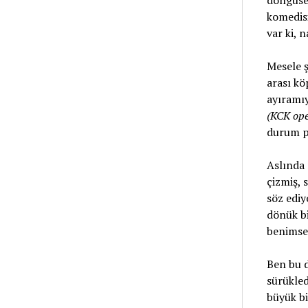
döngüsel
komedisi
var ki, n
Mesele ş
arası kö
ayıramıy
(KCK ope
durum p
Aslında 
çizmiş, 
söz ediy
dönük bi
benimse
Ben bu d
sürükle
büyük bi