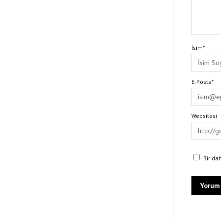
İsim*
E-Posta*
Websitesi
Bir da