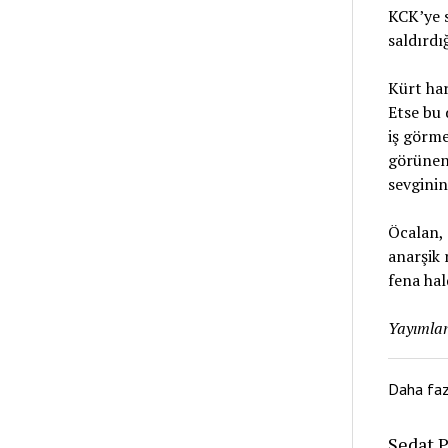
KCK’ye s
saldırdı
Kürt har
Etse bu 
iş görme
görünen 
sevginin
Öcalan, 
anarşik 
fena hal
Yayımlan
Daha fa
Sedat P