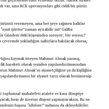
rim geçirmesini ümit etmemiz lazım. Yüksek siyaset
ek var, ama KCK operasyonları gibi ciddi bir pürüz
 görüntü veremeyen, ama her şeye rağmen halklar
k
“ayak işlerine”
zaman ayırabilir mi? Galiba
zgür Gündem’deki köşesinden soruyor:
Var mısınız?
 çevremde yokladığım nabızlara bakılacak olursa,
aylığını koymak isteyen Mahmut Alınak yazmış,
tsizlik hareketi olarak yeniden yapılandırılmasından
run Mahmut Alınak’ın siyasetçiliğine ya da kişiliğine
yapılandırmanın bir siyaset tarzı olarak benimsenip
i toplumsal muhalefeti atalete ve kısır döngüye
acak, hem de üzerine düşeni yapmayacaksın. Bu ne
 cümlenin başına
“Allahım!”
nidasını da ekleyebilirler.