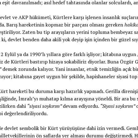
a eşit davranılmadı; asıl hedef tahtasında olanlar solculardı, 
vlet ve AKP hükümeti, Kürtlere karşı işlenen insanlık suçları
da. Barış hareketinin kopmaz bir parçası olması gereken
hakika
leştiriliyor. Zaten bu tip arayışların yerini topluma bembeyaz 
 ki, devlet benden daha akili yok deyip işin içinden bir güzel sıy
2 Eylül ya da 1990’lı yıllara göre farklı işliyor; kitabına uygun 
z de Kürtleri bastırıp hizaya sokabiliriz diyorlar. Buna Özgür
”
demek zorunda kalıyor. Yani insanlar, etnik temizliğin açık b
mıyor; kitabına gayet uygun bir şekilde, hapishaneler siyasi to
 Kürt hareketi bu duruma karşı hazırlık yapmadı. Gerilla direnişi
şliğinde, İmralı’yı muhatap kılma arayışına yöneldi. Bir ara bu
zilirken dahi
“siyasi soykırım”
devam ediyordu.
“Siyasi soykırım”
bi değerlendiriliyordu.
e devlet sembolik bir Kürt yürüyüşüne dahi izin vermedi. Geml
illetvekillerinin ön saflarda yer alması durumu değiştirmedi. H