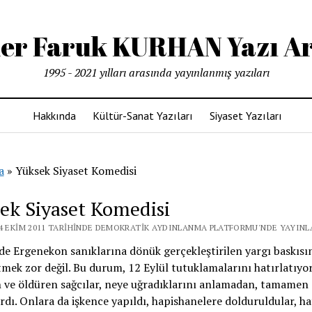
r Faruk KURHAN Yazı Ar
1995 - 2021 yılları arasında yayınlanmış yazıları
Hakkında
Kültür-Sanat Yazıları
Siyaset Yazıları
a
»
Yüksek Siyaset Komedisi
ek Siyaset Komedisi
14 EKIM 2011 TARIHINDE DEMOKRATIK AYDINLANMA PLATFORMU'NDE YAYINL
de Ergenekon sanıklarına dönük gerçekleştirilen yargı baskısının
tmek zor değil. Bu durum, 12 Eylül tutuklamalarını hatırlatıyor.
n ve öldüren sağcılar, neye uğradıklarını anlamadan, tamamen
rdı. Onlara da işkence yapıldı, hapishanelere dolduruldular, ha