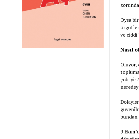
zorunda 
Oysa bir
örgütler
ve ciddi
Nasıl o
Oluyor, 
toplumsa
çok iyi:
neredeys
Dolayısı
güvenilm
bundan ş
9 Ekim’d