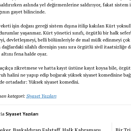
aldırırken aslında yel değirmenlerine saldırıyor, fakat sistem iç
ğının gayet bilincinde.
eketi işin doğası gereği sistem dışına itilip kakılan Kürt yoksul
durumlar yaşanmaz. Kürt yönetici sınıfı, örgütlü bir halk sefer
yi, devletleşmeyi, belli bölümleriyle de mal mülk edinmeyi ço
dağlardaki silahlı direnişin yanı sıra örgütlü sivil itaatsizliğe
 altını fena halde oyar.
açıkça zikretmese ve hatta kayıt üstüne kayıt koysa bile, örgü
ruh halini ne yapıp edip boğarak yüksek siyaset komedisine bağ
de ortadadır: Yüksek siyaset komedisi.
an kategori:
Siyaset Yazıları
zla
Siyaset Yazıları
eker, Başkaldıran Falstaff, Halk Kahramanı
Bir Tr