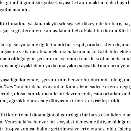
de, gönüllü gönülsüz yüksek siyasete tapınmaktan daha hayırlı
uyulmamalıdır.
 Kürt inadına yaslanarak yüksek siyaset düzeyinde bir barış başa
şarısı gösterenlerce anlaşılabilir belki. Fakat bu durum Kürt h
a tipi sosyalizmle ilgili önemli bir tespit, orada sistem dışına it
inşasına ve karar alma mekanizmalarına nasıl katılabilecekleri
ada olduğu gibi işçi sınıfına ve onun temsilcisi olma iddiasında
 dışladığı ayaktakımı ya da ona yakın sosyal katmanların yeni b
yaşadığı dönemde, işçi sınıfının benzer bir durumda olduğunu 
in
“Ana”
sını bir daha okusunlar. Kapitalizm sadece ezerek değil, 
ölçüde, ulusal sınırlar içinde bir devrim endişesini ortadan ka
mı, ağırlıklı olarak suç dünyasına itilerek etkisizleştirildi.
ürtlerin temel dinamiğini oluşturduğu bir hareketin lideri ola
, Venezuela’ya benzer bir sosyalist deneyime ihtiyaç olduğunu
r ütopya konusu haline getirilmesi ve ertelenmesi oldu. İşler g