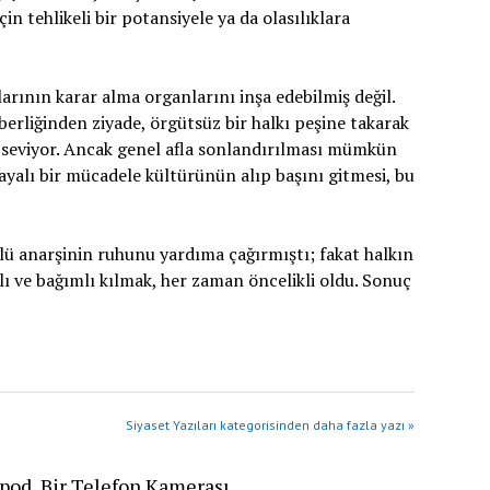
in tehlikeli bir potansiyele ya da olasılıklara
larının karar alma organlarını inşa edebilmiş değil.
berliğinden ziyade, örgütsüz bir halkı peşine takarak
k seviyor. Ancak genel afla sonlandırılması mümkün
 dayalı bir mücadele kültürünün alıp başını gitmesi, bu
tlü anarşinin ruhunu yardıma çağırmıştı; fakat halkın
lı ve bağımlı kılmak, her zaman öncelikli oldu. Sonuç
Siyaset Yazıları kategorisinden daha fazla yazı »
ipod, Bir Telefon Kamerası