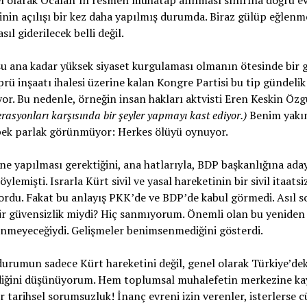
 olarak Öcalan’ın resmen muhatap alınması sınırına doğru ev
nin açılışı bir kez daha yapılmış durumda. Biraz gülüp eğlenm
asıl giderilecek belli değil.
u ana kadar yüksek siyaset kurgulaması olmanın ötesinde bir
prü inşaatı ihalesi üzerine kalan Kongre Partisi bu tip gündeli
or. Bu nedenle, örneğin insan hakları aktvisti Eren Keskin Ö
rasyonları karşısında bir şeyler yapmayı kast ediyor.)
Benim yakın
ek parlak görünmüyor: Herkes ölüyü oynuyor.
ne yapılması gerektiğini, ana hatlarıyla, BDP başkanlığına ad
söylemişti. Israrla Kürt sivil ve yasal hareketinin bir sivil itaa
ordu. Fakat bu anlayış PKK’de ve BDP’de kabul görmedi. Asıl so
r güvensizlik miydi? Hiç sanmıyorum. Önemli olan bu yeniden 
nmeyeceğiydi. Gelişmeler benimsenmediğini gösterdi.
urumun sadece Kürt hareketini değil, genel olarak Türkiye’dek
diğini düşünüyorum. Hem toplumsal muhalefetin merkezine kay
r tarihsel sorumsuzluk! İnanç evreni izin verenler, isterlerse