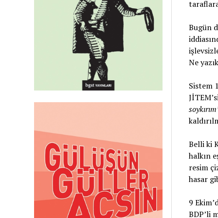
taraflar
Bugün de
iddiasın
işlevsiz
Ne yazık
Sistem 1
JİTEM’si
soykırım
kaldırıl
Belli ki
halkın e
resim çi
hasar gi
9 Ekim’d
BDP’li m