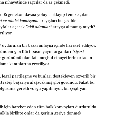
ama nihayetinde sağcılar da az çekmedi.
nı Ergenekon davası yoluyla aklayıp temize çıkma
t ve adalet komisyonu
arayışları bu şekilde
sayfalar açacak
“akil adamlar”
arayışı almamış mıydı?
rılıyor.
/ uydurulan bir baskı anlayışı içinde hareket ediliyor.
 Gündem gibi Kürt basın yayın organları
“siyasi
ir görünümü olan faili meçhul cinayetlerle ortadan
plama kamplarına çevriliyor.
, legal partileşme ve bunları destekleyen özverili bir
 strateji başarıya ulaşacakmış gibi göründü. Fakat bu
olgusuna gerekli vurgu yapılmıyor, bir çeşit yan
ik için hareket eden tüm halk konvoyları durduruldu.
alkla birlikte onlar da gerisin geriye dönmek