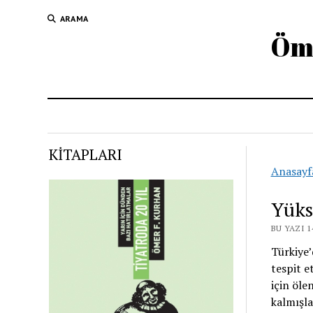
ARAMA
Öme
KİTAPLARI
Anasayf
Yüks
BU YAZI 
Türkiye’
tespit e
için öle
kalmışla